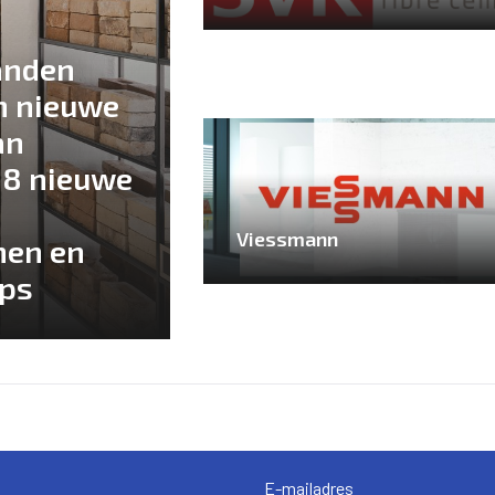
anden
n nieuwe
an
18 nieuwe
Viessmann
nen en
ips
E-mailadres