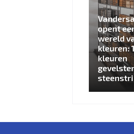
Vanders
opent ee
wereld v
kleuren: 
kleuren
gevelste
steenstr