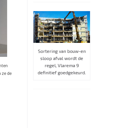
Sortering van bouw-en
sloop afval wordt de
nten
regel, Vlarema 9
definitief goedgekeurd.
n ze de