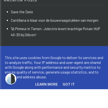
Save the Date
Cantillana is klaar voor de bouwvraagstukken van morgen
🚀 Primeur in Tienen: Jolectrix levert krachtige Potain HUP
40-30 bij Gilicon!
Copyright © 2026 Bouw Info Limburg. All rights reserved.
This site uses cookies from Google to deliver its services and
Privacy & Cookies
|
UP-TO-DATE WebDesign
to analyze traffic. Your IP address and user-agent are shared
with Google along with performance and security metrics to
ensure quality of service, generate usage statistics, and to
detect and address abuse.
LEARN MORE
GOT IT