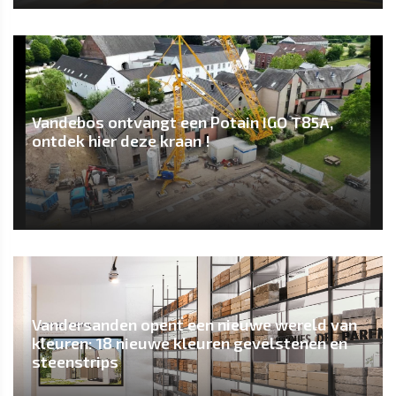
Vandebos ontvangt een Potain IGO T85A,
ontdek hier deze kraan !
Vandersanden opent een nieuwe wereld van
kleuren: 18 nieuwe kleuren gevelstenen en
steenstrips