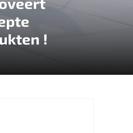
oveert
epte
ukten !