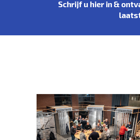
Schrijf u hier in & ont
laats