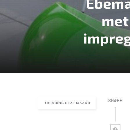
Ebema
met
impreg
SHARE
TRENDING DEZE MAAND