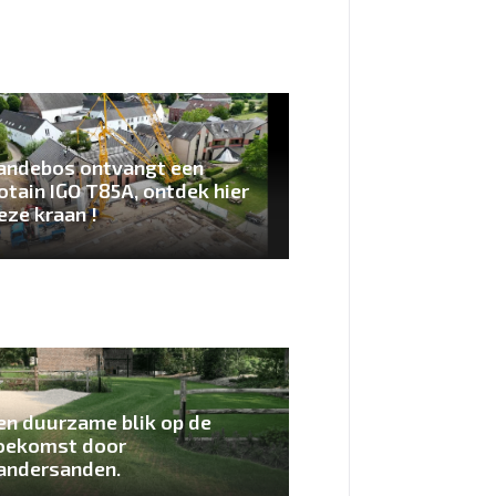
andebos ontvangt een
otain IGO T85A, ontdek hier
eze kraan !
en duurzame blik op de
oekomst door
andersanden.