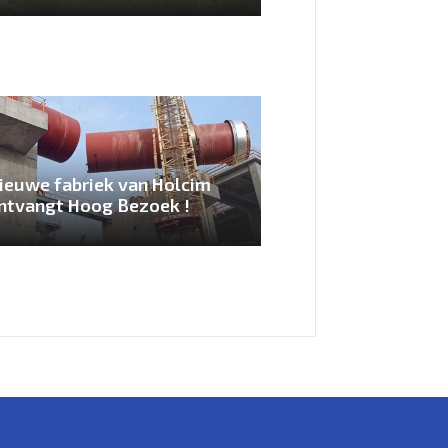
ieuwe fabriek van Holcim
ntvangt Hoog Bezoek !