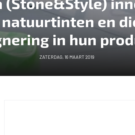
 (Stone&Style) inn
 natuurtinten en di
nering in hun prod
ZATERDAG, 16 MAART 2019