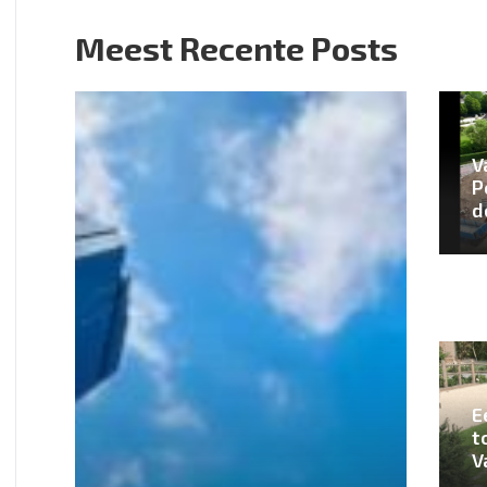
Meest Recente Posts
V
P
d
E
t
V