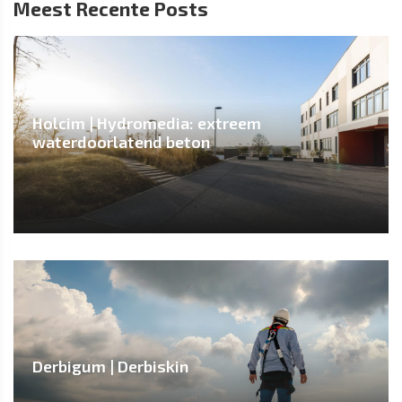
Meest Recente Posts
Holcim | Hydromedia: extreem
waterdoorlatend beton
Derbigum | Derbiskin