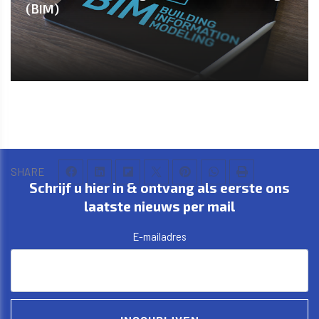
(BIM)
SHARE
Schrijf u hier in & ontvang als eerste ons
laatste nieuws per mail
E-mailadres