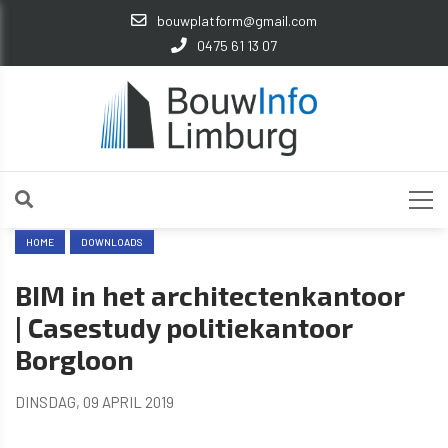
bouwplatform@gmail.com
0475 61 13 07
HOME
DOWNLOADS
BIM in het architectenkantoor
| Casestudy politiekantoor
Borgloon
DINSDAG, 09 APRIL 2019