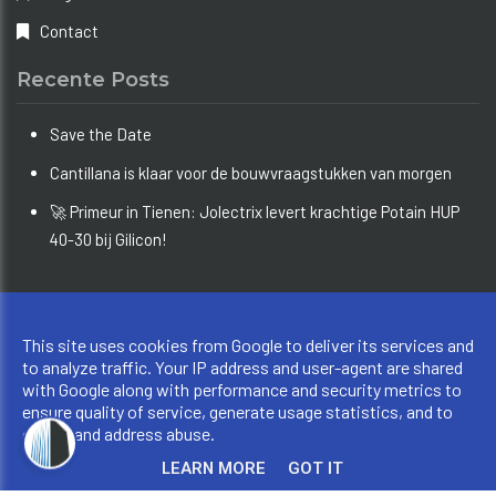
Contact
Recente Posts
Save the Date
Cantillana is klaar voor de bouwvraagstukken van morgen
🚀 Primeur in Tienen: Jolectrix levert krachtige Potain HUP
40-30 bij Gilicon!
Copyright © 2026 Bouw Info Limburg. All rights reserved.
This site uses cookies from Google to deliver its services and
Privacy & Cookies
|
UP-TO-DATE WebDesign
to analyze traffic. Your IP address and user-agent are shared
with Google along with performance and security metrics to
ensure quality of service, generate usage statistics, and to
detect and address abuse.
LEARN MORE
GOT IT