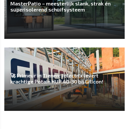
MasterPatio – meesterlijk slank, strak én
superisolerend schuifsysteem
🚀 Primeur in Tienen: Jolectrix levert
krachtige Potain HUP 40-30 bij Gilicon!