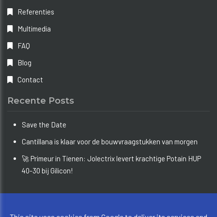
Referenties
Multimedia
FAQ
Blog
Contact
Recente Posts
Save the Date
Cantillana is klaar voor de bouwvraagstukken van morgen
🚀 Primeur in Tienen: Jolectrix levert krachtige Potain HUP
40-30 bij Gilicon!
Copyright © 2026 Bouw Info Limburg. All rights reserved.
This site uses cookies from Google to deliver its services and