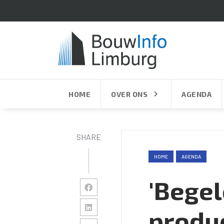
HOME
OVER ONS
AGENDA
SHARE
HOME
AGENDA
'Begel
produ