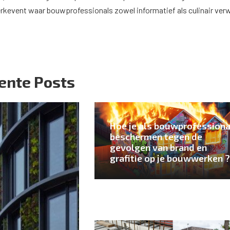
rkevent waar bouwprofessionals zowel informatief als culinair ver
ente Posts
Hoe je als bouwprofessiona
beschermen tegen de
gevolgen van brand en
grafitie op je bouwwerken ?