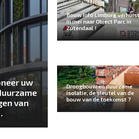
Bouw Info Limburg verhuis
in mei naar Object Parc in
Zutendaal !
oneer uw
Droogbouw en duurzame
duurzame
isolatie, de sleutel van de
bouw van de toekomst ?
gen van
.