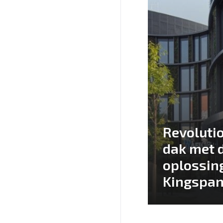
Revoluti
dak met 
oplossin
Kingspan