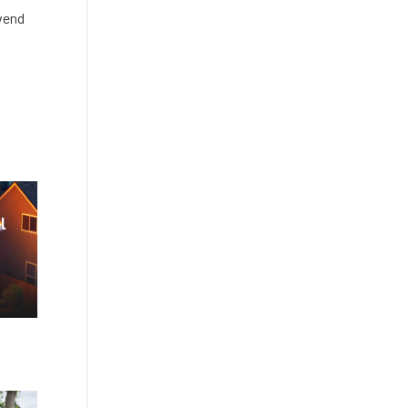
wend
l