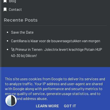
Blog
Contact
Recente Posts
Save the Date
Cantillana is klaar voor de bouwvraagstukken van morgen
🚀 Primeur in Tienen: Jolectrix levert krachtige Potain HUP
40-30 bij Gilicon!
Copyright © 2026 Bouw Info Limburg. All rights reserved.
This site uses cookies from Google to deliver its services and
Privacy & Cookies
|
UP-TO-DATE WebDesign
to analyze traffic. Your IP address and user-agent are shared
with Google along with performance and security metrics to
ensure quality of service, generate usage statistics, and to
detect and address abuse.
LEARN MORE
GOT IT