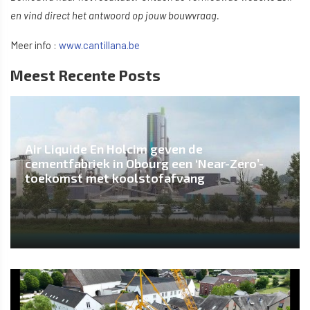
en vind direct het antwoord op jouw bouwvraag.
Meer info :
www.cantillana.be
Meest Recente Posts
Air Liquide En Holcim geven de
cementfabriek in Obourg een ‘Near-Zero’-
toekomst met koolstofafvang